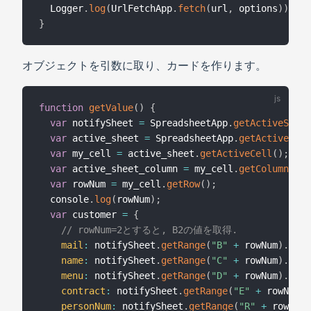
  Logger
.
log
(
UrlFetchApp
.
fetch
(
url
,
 options
)
)
;
}
オブジェクトを引数に取り、カードを作ります。
function
getValue
(
)
{
var
 notifySheet 
=
 SpreadsheetApp
.
getActiveSprea
var
 active_sheet 
=
 SpreadsheetApp
.
getActiveShee
var
 my_cell 
=
 active_sheet
.
getActiveCell
(
)
;
var
 active_sheet_column 
=
 my_cell
.
getColumn
(
)
;
var
 rowNum 
=
 my_cell
.
getRow
(
)
;
  console
.
log
(
rowNum
)
;
var
 customer 
=
{
// rowNum=2とすると, B2の値を取得.
mail
:
 notifySheet
.
getRange
(
"B"
+
 rowNum
)
.
getV
name
:
 notifySheet
.
getRange
(
"C"
+
 rowNum
)
.
getV
menu
:
 notifySheet
.
getRange
(
"D"
+
 rowNum
)
.
getV
contract
:
 notifySheet
.
getRange
(
"E"
+
 rowNum
)
.
personNum
:
 notifySheet
.
getRange
(
"R"
+
 rowNum
)