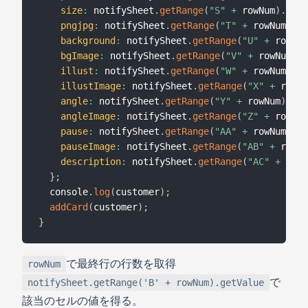
size
:
 notifySheet
.
getRange
(
"S"
+
 rowNum
)
.
getV
pngjpg
:
 notifySheet
.
getRange
(
"T"
+
 rowNum
)
.
ge
background
:
 notifySheet
.
getRange
(
"U"
+
 rowNum
bgImage
:
 notifySheet
.
getRange
(
"V"
+
 rowNum
)
.
g
illust
:
 notifySheet
.
getRange
(
"W"
+
 rowNum
)
.
ge
illustImage
:
 notifySheet
.
getRange
(
"X"
+
 rowNu
angle
:
 notifySheet
.
getRange
(
"Y"
+
 rowNum
)
.
get
angleImage
:
 notifySheet
.
getRange
(
"Z"
+
 rowNum
pause
:
 notifySheet
.
getRange
(
"AA"
+
 rowNum
)
.
ge
pauseImage
:
 notifySheet
.
getRange
(
"AB"
+
 rowNu
description
:
 notifySheet
.
getRange
(
"AC"
+
 rowN
}
;
  console
.
log
(
customer
)
;
addCard
(
customer
)
;
}
で最終行の行数を取得
rowNum
で
notifySheet.getRange('B' + rowNum).getValue
該当のセルの値を得る。