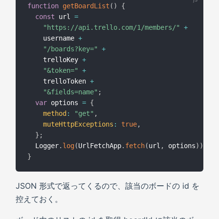
function
getBoardList
(
)
{
const
 url 
=
"https://api.trello.com/1/members/"
+
    username 
+
"/boards?key="
+
    trelloKey 
+
"&token="
+
    trelloToken 
+
"&fields=name"
;
var
 options 
=
{
method
:
"get"
,
muteHttpExceptions
:
true
,
}
;
  Logger
.
log
(
UrlFetchApp
.
fetch
(
url
,
 options
)
)
;
}
JSON 形式で返ってくるので、該当のボードの id を
控えておく。