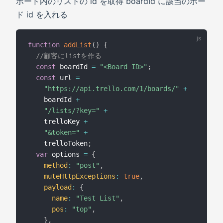
ボード内のリストの id を取得 boardId に該当のボー
ド id を入れる
function
addList
(
)
{
//顧客にlistを作る
const
 boardId 
=
"<Board ID>"
;
const
 url 
=
"https://api.trello.com/1/boards/"
+
    boardId 
+
"/lists/?key="
+
    trelloKey 
+
"&token="
+
    trelloToken
;
var
 options 
=
{
method
:
"post"
,
muteHttpExceptions
:
true
,
payload
:
{
name
:
"Test List"
,
pos
:
"top"
,
}
,