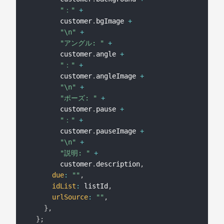
"："
+
        customer
.
bgImage 
+
"\n"
+
"アングル: "
+
        customer
.
angle 
+
"："
+
        customer
.
angleImage 
+
"\n"
+
"ポーズ: "
+
        customer
.
pause 
+
"："
+
        customer
.
pauseImage 
+
"\n"
+
"説明: "
+
        customer
.
description
,
due
:
""
,
idList
:
 listId
,
urlSource
:
""
,
}
,
}
;