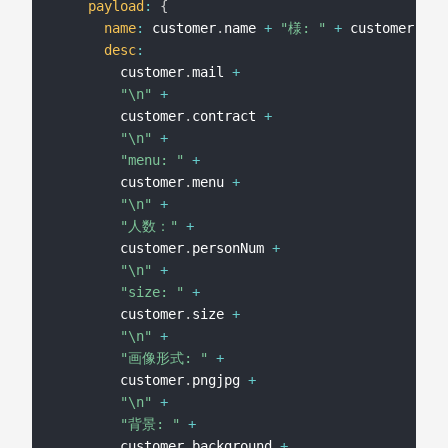
payload
:
{
name
:
 customer
.
name 
+
"様: "
+
 customer
.
men
desc
:
        customer
.
mail 
+
"\n"
+
        customer
.
contract 
+
"\n"
+
"menu: "
+
        customer
.
menu 
+
"\n"
+
"人数："
+
        customer
.
personNum 
+
"\n"
+
"size: "
+
        customer
.
size 
+
"\n"
+
"画像形式: "
+
        customer
.
pngjpg 
+
"\n"
+
"背景: "
+
        customer
.
background 
+