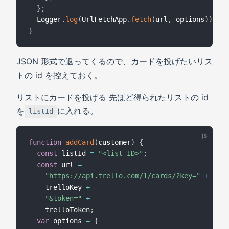
}
;
  Logger
.
log
(
UrlFetchApp
.
fetch
(
url
,
 options
)
)
;
}
JSON 形式で返ってくるので、カードを投げたいリス
トの id を控えておく。
リストにカードを投げる 先ほど得られたリストの id
を
に入れる。
listId
function
addCard
(
customer
)
{
const
 listId 
=
"<list ID>"
;
const
 url 
=
"https://api.trello.com/1/cards/?key="
+
    trelloKey 
+
"&token="
+
    trelloToken
;
var
 options 
=
{