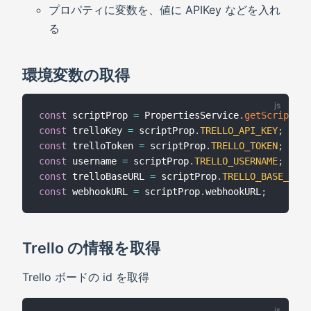
プロパティに変数を、値に APIKey などを入れ
る
環境変数の取得
const
 scriptProp 
=
 PropertiesService
.
getScriptPro
const
 trelloKey 
=
 scriptProp
.
TRELLO_API_KEY
;
const
 trelloToken 
=
 scriptProp
.
TRELLO_TOKEN
;
const
 username 
=
 scriptProp
.
TRELLO_USERNAME
;
const
 trelloBaseURL 
=
 scriptProp
.
TRELLO_BASE_URL
;
const
 webhookURL 
=
 scriptProp
.
webhookURL
;
Trello の情報を取得
Trello ボードの id を取得